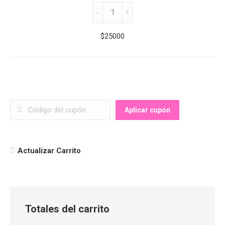
Super
Empanada
quantity
$
25000
Aplicar cupón
Totales del carrito