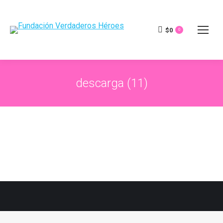
$
0
0
descarga (11)