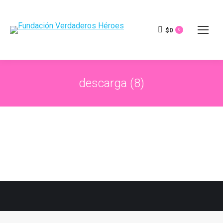
$
0
0
descarga (8)