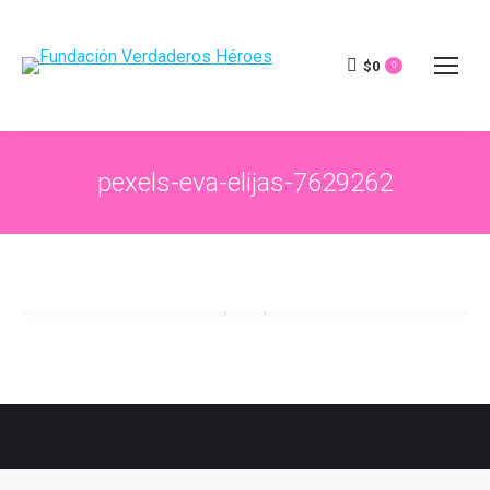
$
0
0
pexels-eva-elijas-7629262