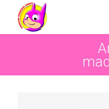
A
mad