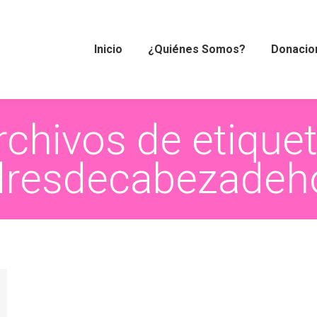
Inicio
¿Quiénes Somos?
Donacio
rchivos de etiquet
resdecabezadeh