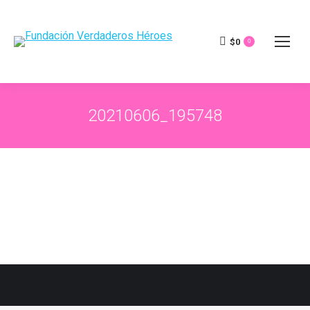
$
0
0
20210606_195748