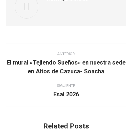
Navegación
ANTERIOR
entre
El mural «Tejiendo Sueños» en nuestra sede
Publicación
en Altos de Cazuca- Soacha
publicaciones
anterior:
SIGUIENTE
Esal 2026
Publicación
siguiente:
Related Posts