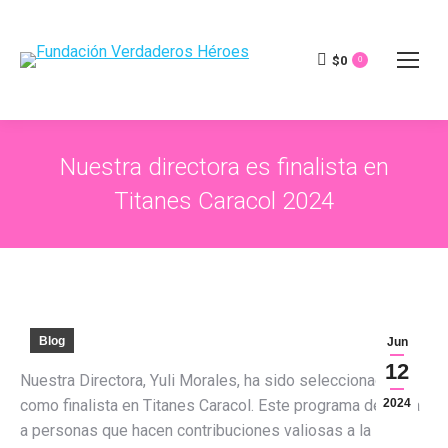
$
0
0
Nuestra directora es finalista en
Titanes Caracol 2024
Blog
Jun
12
Nuestra Directora, Yuli Morales, ha sido seleccionada
como finalista en Titanes Caracol. Este programa destaca
2024
a personas que hacen contribuciones valiosas a la